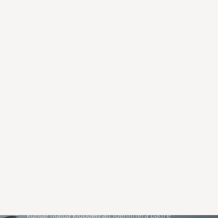
FÖRETAG
Om oss
Vi bygger framtiden för trupphantering i fotboll
genom att ge fotbollsklubbar datadrivna verktyg,
så att de kan göra det de gör bäst: Fatta bättre
fotbollsbeslut.
DÅTID
Hur vi startade
Fokus började som ett internt projekt med
Bodø/Glimt, där vi utforskade hur avancerad data
kunde hjälpa klubben att identifiera bättre