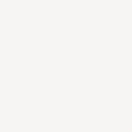
Data blir avgörande på alla nivåer av fotboll. Vårt mål
är att hjälpa klubbar av alla storlekar att arbeta
smartare, hålla sig samordnade och göra data,
struktur och bättre arbetsflöden till en varaktig
konkurrensfördel i ett spel som rör sig snabbt.