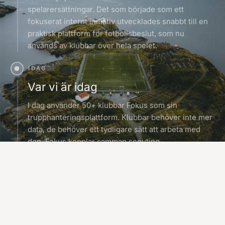
spelarersättningar. Det som började som ett
fokuserat internt initiativ utvecklades snabbt till en
praktisk plattform för fotbollsbeslut, som nu
används av klubbar över hela spelet.
IDAG
Var vi är idag
I dag använder 50+ klubbar Fokus som sin
trupphanteringsplattform. Klubbar behöver inte mer
data, de behöver ett tydligare sätt att arbeta med
den. Fokus kopplar samman scouting,
truppsplanering och ledningsflöden och hjälper
klubbar att skapa samordning, struktur och trygghet
kring besluten som betyder något.
FRAMTID
Vart vi är på väg